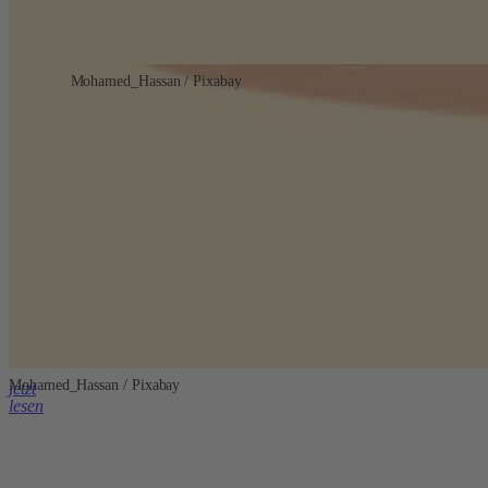
Mohamed_Hassan / Pixabay
Mohamed_Hassan / Pixabay
jetzt
lesen