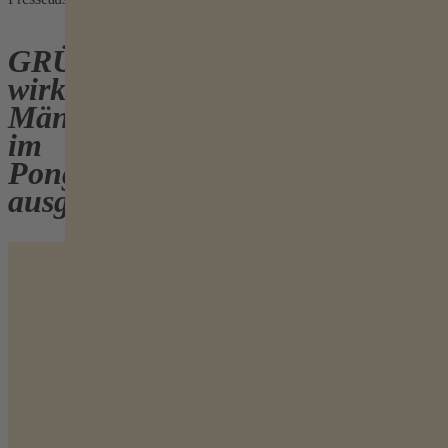
GRÜN
wirkt:
Männerberatung
im
Pongau
ausgebaut