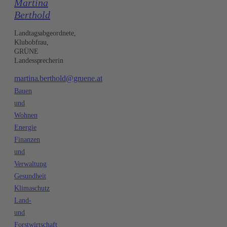
Martina
Berthold
Landtagsabgeordnete,
Klubobfrau,
GRÜNE
Landessprecherin
martina.berthold@gruene.at
Bauen
und
Wohnen
Energie
Finanzen
und
Verwaltung
Gesundheit
Klimaschutz
Land-
und
Forstwirtschaft