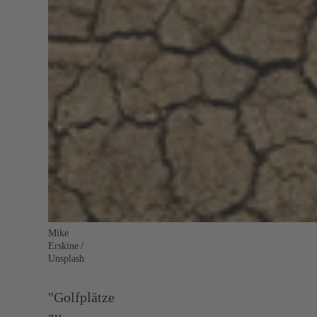
Mike
Erskine /
Unsplash
"Golfplätze
zu