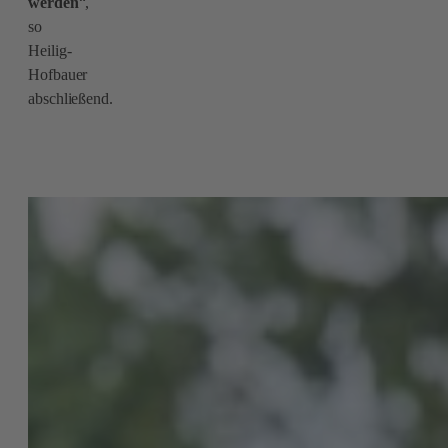
werden
“,
so
Heilig-
Hofbauer
abschließend.