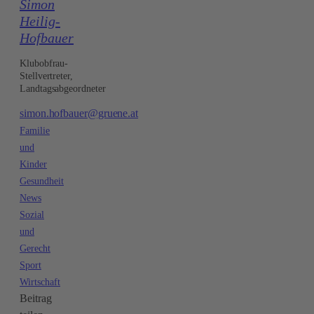
Simon
Heilig-
Hofbauer
Klubobfrau-
Stellvertreter,
Landtagsabgeordneter
simon.hofbauer@gruene.at
Familie
und
Kinder
Gesundheit
News
Sozial
und
Gerecht
Sport
Wirtschaft
Beitrag