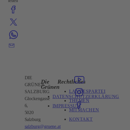
teilen
DIE
Die
Rechtliches
GRÜNEN
Grünen
LANDESPARTEI
SALZBURG
DATENSCHUTZERKLÄRUNG
Glockengasse
THEMEN
6,
IMPRESSUM
MITMACHEN
5020
KONTAKT
Salzburg
salzburg@gruene.at