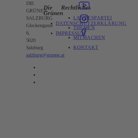
DIE
Die
Rechtliches
GRÜNEN
Grünen
LANDESPARTEI
SALZBURG
DATENSCHUTZERKLÄRUNG
Glockengasse
THEMEN
6,
IMPRESSUM
MITMACHEN
5020
KONTAKT
Salzburg
salzburg@gruene.at