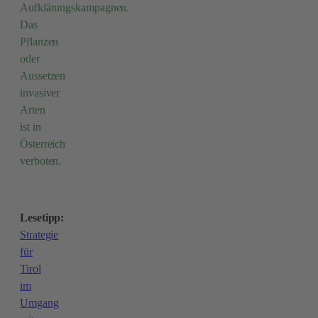
Aufklärungskampagnen.
Das
Pflanzen
oder
Aussetzen
invasiver
Arten
ist in
Österreich
verboten.
Lesetipp:
Strategie
für
Tirol
im
Umgang