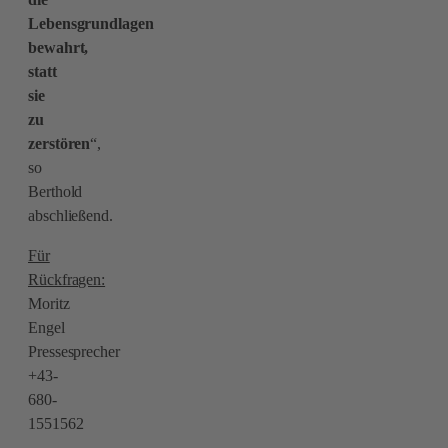
Lebensgrundlagen
bewahrt,
statt
sie
zu
zerstören
“,
so
Berthold
abschließend.
Für
Rückfragen:
Moritz
Engel
Pressesprecher
+43-
680-
1551562