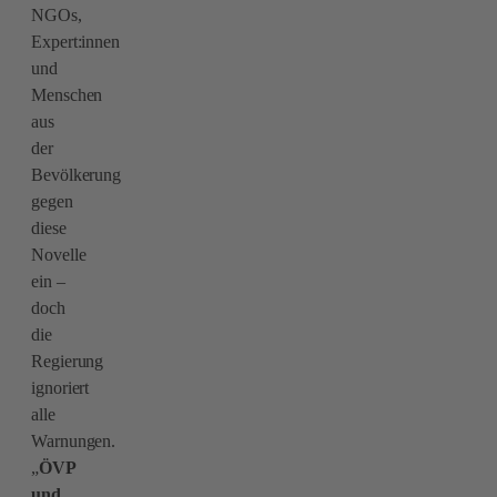
NGOs,
Expert:innen
und
Menschen
aus
der
Bevölkerung
gegen
diese
Novelle
ein –
doch
die
Regierung
ignoriert
alle
Warnungen.
„
ÖVP
und