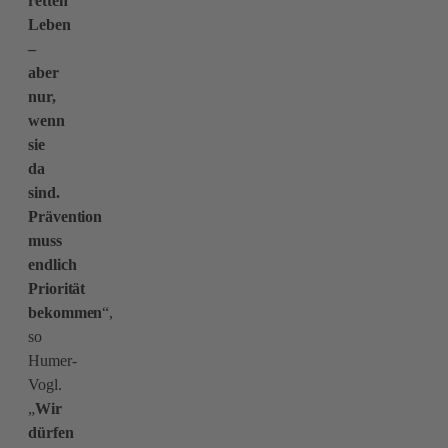
retten
Leben
–
aber
nur,
wenn
sie
da
sind.
Prävention
muss
endlich
Priorität
bekommen
“,
so
Humer-
Vogl.
„
Wir
dürfen