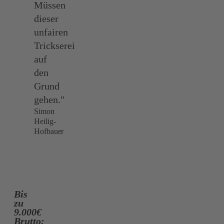
Müssen
dieser
unfairen
Trickserei
auf
den
Grund
gehen."
Simon
Heilig-
Hofbauer
Bis
zu
9.000€
Brutto: