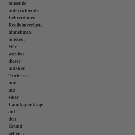
tausende
unterrichtende
Lehrer:innen
Reallohnverluste
hinnehmen
müssen.
Wir
werden
dieser
unfairen
Trickserei
nun
mit
einer
Landtagsanfrage
auf
den
Grund
gehen“
,