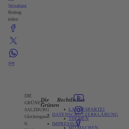
Verwaltung
Beitrag
teilen
DIE
Die
Rechtliches
GRÜNEN
Grünen
LANDESPARTEI
SALZBURG
DATENSCHUTZERKLÄRUNG
Glockengasse
THEMEN
6,
IMPRESSUM
MITMACHEN