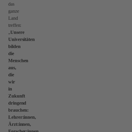
das
ganze
Land
treffen:
„
Unsere
Universitäten
bilden
die
Menschen
aus,
die
wir
in
Zukunft
dringend
brauchen:
Lehrer:innen,
Ärzt:innen,
Forscher:innen