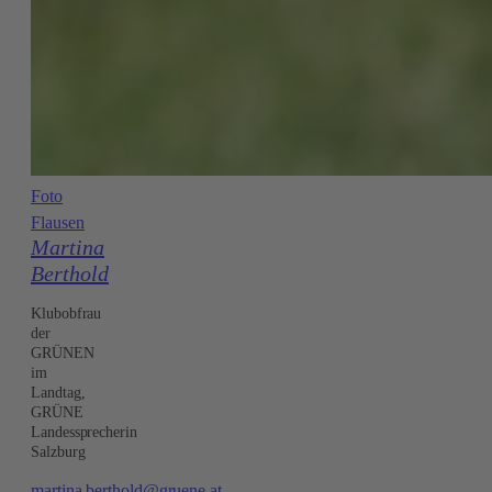
Foto
Flausen
Martina
Berthold
Klubobfrau
der
GRÜNEN
im
Landtag,
GRÜNE
Landessprecherin
Salzburg
martina.berthold@gruene.at