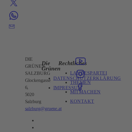
DIE
Die
Rechtliches
GRÜNEN
Grünen
LANDESPARTEI
SALZBURG
DATENSCHUTZERKLÄRUNG
Glockengasse
THEMEN
6,
IMPRESSUM
MITMACHEN
5020
KONTAKT
Salzburg
salzburg@gruene.at