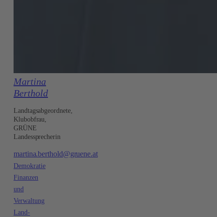
Martina
Berthold
Landtagsabgeordnete,
Klubobfrau,
GRÜNE
Landessprecherin
martina.berthold@gruene.at
Demokratie
Finanzen
und
Verwaltung
Land-