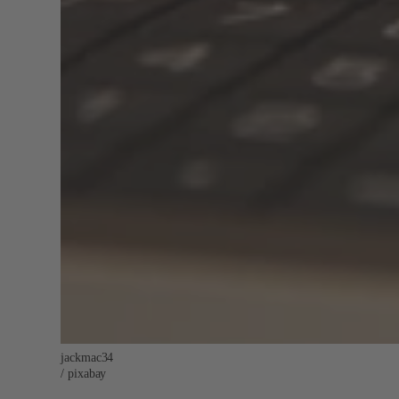
jackmac34
/ pixabay