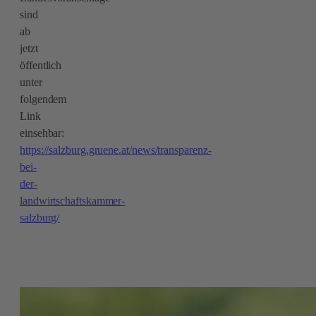
sind
ab
jetzt
öffentlich
unter
folgendem
Link
einsehbar:
https://salzburg.gruene.at/news/transparenz-
bei-
der-
landwirtschaftskammer-
salzburg/