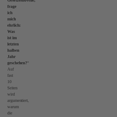
Gesetzesnovelle,
frage
ich
mich
ehrlich:
Was
ist im
letzten
halben
Jahr
geschehen?
“
Auf
fast
10
Seiten
wird
argumentiert,
warum
die