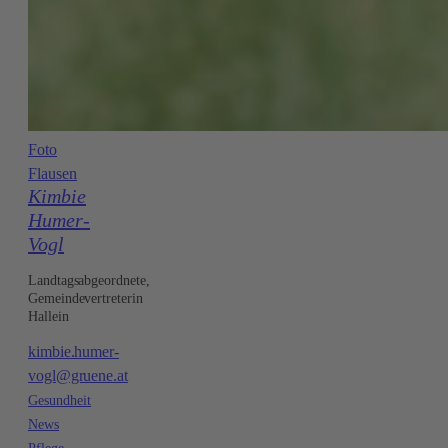
Foto
Flausen
Kimbie
Humer-
Vogl
Landtagsabgeordnete,
Gemeindevertreterin
Hallein
kimbie.humer-
vogl@gruene.at
Gesundheit
News