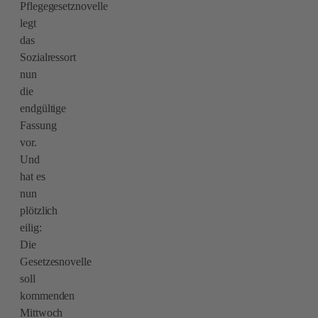
Pflegegesetznovelle
legt
das
Sozialressort
nun
die
endgültige
Fassung
vor.
Und
hat es
nun
plötzlich
eilig:
Die
Gesetzesnovelle
soll
kommenden
Mittwoch