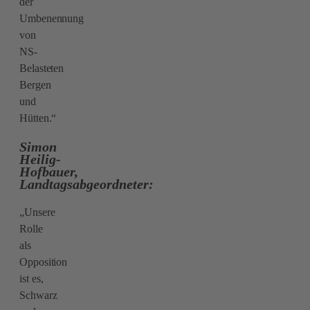
der
Umbenennung
von
NS-
Belasteten
Bergen
und
Hütten.“
Simon
Heilig-
Hofbauer,
Landtagsabgeordneter:
„Unsere
Rolle
als
Opposition
ist es,
Schwarz