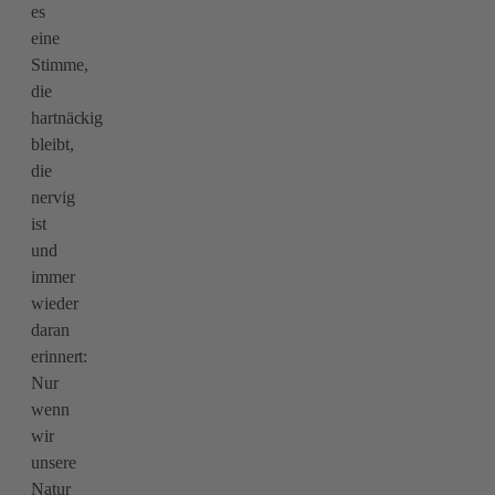
es
eine
Stimme,
die
hartnäckig
bleibt,
die
nervig
ist
und
immer
wieder
daran
erinnert:
Nur
wenn
wir
unsere
Natur