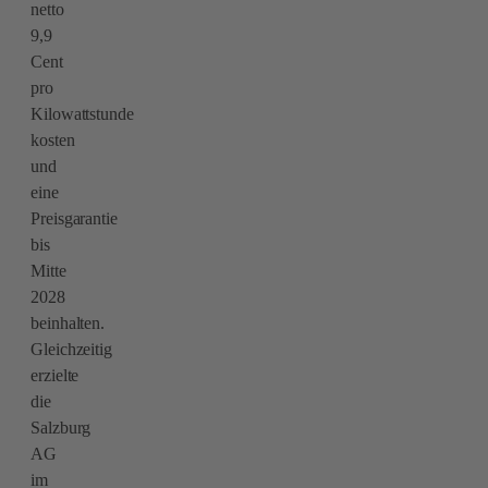
netto
9,9
Cent
pro
Kilowattstunde
kosten
und
eine
Preisgarantie
bis
Mitte
2028
beinhalten.
Gleichzeitig
erzielte
die
Salzburg
AG
im