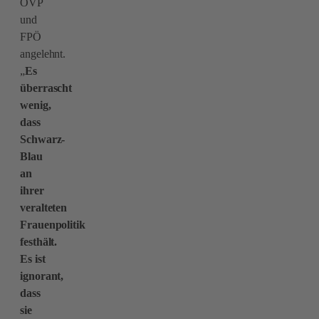
ÖVP
und
FPÖ
angelehnt.
„
Es
überrascht
wenig,
dass
Schwarz-
Blau
an
ihrer
veralteten
Frauenpolitik
festhält.
Es ist
ignorant,
dass
sie