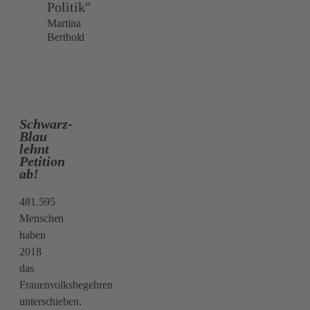
Politik"
Martina
Berthold
Schwarz-
Blau
lehnt
Petition
ab!
481.595
Menschen
haben
2018
das
Frauenvolksbegehren
unterschieben.