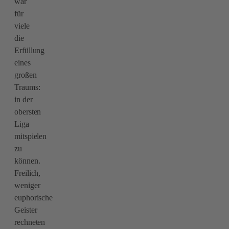
war
für
viele
die
Erfüllung
eines
großen
Traums:
in der
obersten
Liga
mitspielen
zu
können.
Freilich,
weniger
euphorische
Geister
rechneten