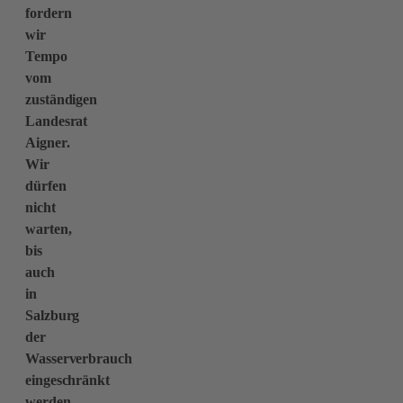
fordern
wir
Tempo
vom
zuständigen
Landesrat
Aigner.
Wir
dürfen
nicht
warten,
bis
auch
in
Salzburg
der
Wasserverbrauch
eingeschränkt
werden