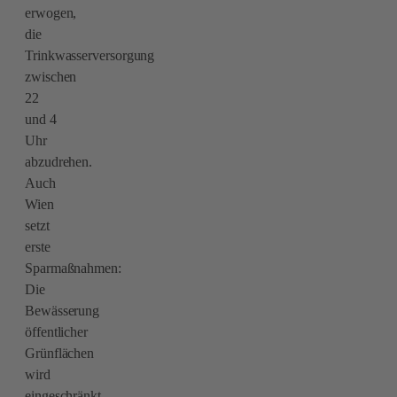
erwogen,
die
Trinkwasserversorgung
zwischen
22
und 4
Uhr
abzudrehen.
Auch
Wien
setzt
erste
Sparmaßnahmen:
Die
Bewässerung
öffentlicher
Grünflächen
wird
eingeschränkt,