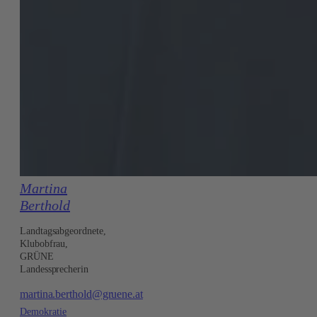
Martina
Berthold
Landtagsabgeordnete,
Klubobfrau,
GRÜNE
Landessprecherin
martina.berthold@gruene.at
Demokratie