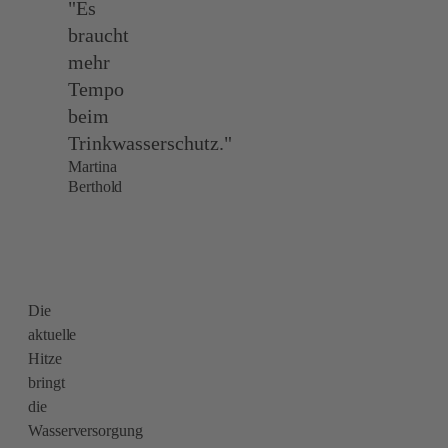
"Es
braucht
mehr
Tempo
beim
Trinkwasserschutz."
Martina
Berthold
Die
aktuelle
Hitze
bringt
die
Wasserversorgung