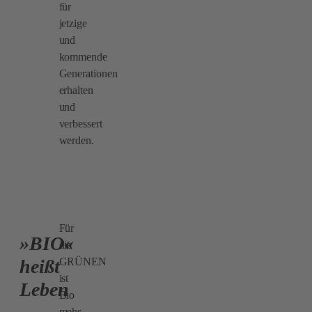
für
jetzige
und
kommende
Generationen
erhalten
und
verbessert
werden.
Für
»BIO«
die
GRÜNEN
heißt
ist
Leben
Bio
mehr