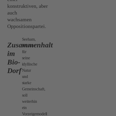
konstruktiven, aber
auch
wachsamen
Oppositionspartei.
Seeham,
Zusammenhalt
bekannt
für
im
seine
Bio-
idyllische
Dorf
Natur
und
starke
Gemeinschaft,
soll
weiterhin
ein
Vorzeigemodell