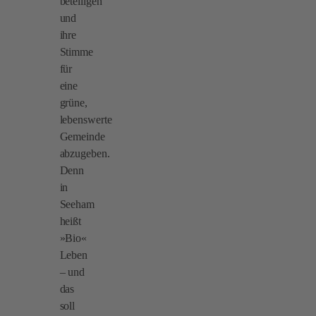
beteiligen
und
ihre
Stimme
für
eine
grüne,
lebenswerte
Gemeinde
abzugeben.
Denn
in
Seeham
heißt
»Bio«
Leben
– und
das
soll