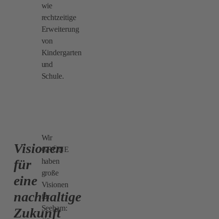
wie
rechtzeitige
Erweiterung
von
Kindergarten
und
Schule.
Wir
Visionen
GRÜNE
haben
für
große
eine
Visionen
nachhaltige
für
Seeham:
Zukunft