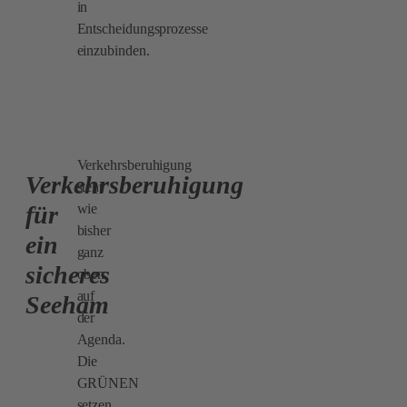
in
Entscheidungsprozesse
einzubinden.
Verkehrsberuhigung
Verkehrsberuhigung
steht
wie
für
bisher
ein
ganz
sicheres
oben
auf
Seeham
der
Agenda.
Die
GRÜNEN
setzen